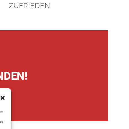
ZUFRIEDEN
NDEN!
um
Ds