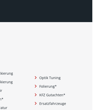
ckierung
Optik Tuning
ckierung
Folierung*
ir
KFZ Gutachten*
n*
Ersatzfahrzeuge
ratur