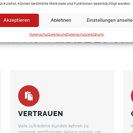
ückziehst, können bestimmte Merkmale und Funktionen beeinträchtigt werden.
DIE BESTE AUSWAHL
Akzeptieren
Ablehnen
Einstellungen anseh
D WARUM
GRADE ZU UN
Datenschutzerklärung
Datenschutzerklärung
VERTRAUEN
Viele zufriedene Kunden kehren zu
W
unserem zertifizierten Service zurück, um
a