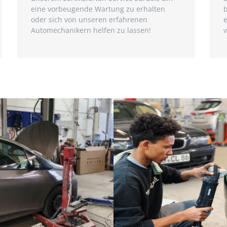
eine vorbeugende Wartung zu erhalten
b
oder sich von unseren erfahrenen
e
Automechanikern helfen zu lassen!