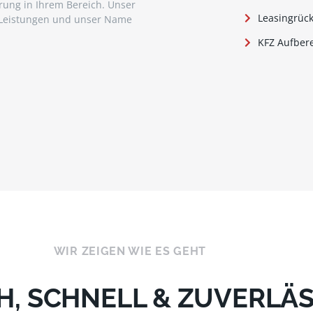
rung in Ihrem Bereich. Unser
Leasingrück
ive Leistungen und unser Name
KFZ Aufber
WIR ZEIGEN WIE ES GEHT
H, SCHNELL & ZUVERLÄS