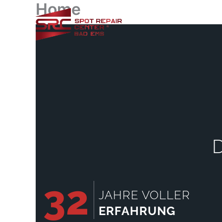
Home
Zum
Inhalt
springen
32
JAHRE VOLLER
ERFAHRUNG